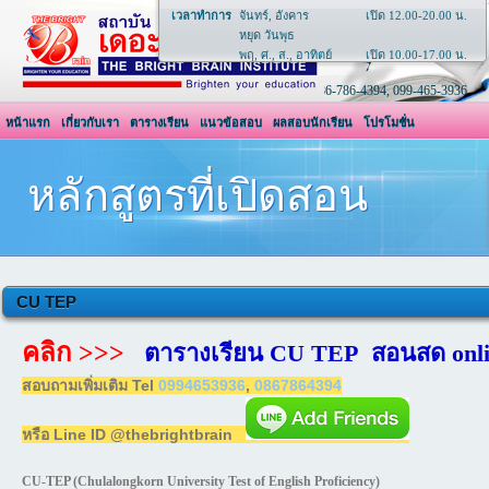
เวลาทำการ
จันทร์, อังคาร
เปิด 12.00-20.00 น.
หยุด วันพุธ
พฤ, ศ., ส., อาทิตย์
เปิด 10.00-17.00 น.
ติดต่อ :
โทร. 02-930-1592, 02-930-2337, มือถือ 086-786-4394, 099-465-3936
หน้าแรก
เกี่ยวกับเรา
ตารางเรียน
แนวข้อสอบ
ผลสอบนักเรียน
โปรโมชั่น
การชำระเงิน
บรรยากาศการเรียน
ดาวน์โหลด
ติดต่อเรา
หลักสูตรที่เปิดสอน
CU TEP
คลิก >>>
ตารางเรียน CU TEP สอนสด onl
สอบถามเพิ่มเติม Tel
0994653936
,
0867864394
หรือ Line ID @thebrightbrain
CU-TEP (Chulalongkorn University Test of English Proficiency)