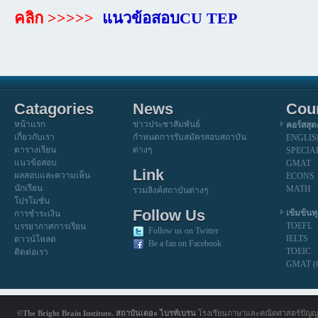
คลิก >>>>>
แนวข้อสอบCU TEP
Catagories
News
Cou
หน้าแรก
ข่าวประชาสัมพันธ์
คอร์สสุด
เกี่ยวกับเรา
กำหนดการรับสมัครสอบสถาบัน
ENGLIS
ตารางเรียน
ต่างๆ
SPECIA
แนวข้อสอบ
GMAT
Link
ผลสอบและความเห็น
ECONS
นักเรียน
MATH
รวมลิงค์สถาบันต่างๆ
โปรโมชั่น
Follow Us
เข้มข้นท
การชำระเงิน
TOEFL
บรรยากาศการเรียน
Follow us on Twitter
IELTS
ดาวน์โหลด
Be a fan on Facebook
TOEIC
ติดต่อเรา
GMAT (
©The Bright Brain Institute. สถาบันเดอะ ไบรท์เบรน
โรงเรียนภาษาและคณิตศาสตร์ปัญญ