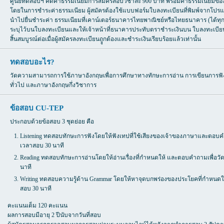
ศูนย์ทดสอบฯ คิดค่าธรรมเนียมการสมัครสอบวิชาละ 900 บาท พร้อมค่าธรรมเนียมขอ
โดยในการชำระค่าธรรมเนียม ผู้สมัครต้องใช้แบบฟอร์มใบลงทะเบียนที่พิมพ์จากโปรแกร
นำไปยื่นชำระค่า ธรรมเนียมที่เคาน์เตอร์ธนาคารไทยพาณิชย์หรือไทยธนาคาร (ได้ทุกสาขา
ระบุไว้บนใบลงทะเบียนและให้เจ้าหน้าที่ธนาคารประทับตราชำระเงินบน ใบลงทะเบียนไ
สิ้นสมบูรณ์ต่อเมื่อผู้สมัครลงทะเบียนถููกต้องและชำระเงินเรียบร้อยแล้วเท่านั้น
ทดสอบอะไร?
วัดความสามารถการใช้ภาษาอังกฤษเพื่อการศึกษาทางทักษะการอ่าน การเขียนการฟั
ทั่วไป และภาษาอังกฤษกึ่งวิชาการ
ข้อสอบ CU-TEP
ประกอบด้วยข้อสอบ 3 ชุดย่อย คือ
Listening ทดสอบทักษะการฟังโดยให้ฟังเทปที่ใช้เสียงของเจ้าของภาษาและตอบ
เวลาสอบ 30 นาที
Reading ทดสอบทักษะการอ่านโดยให้อ่านเรื่องที่กำหนดให้ และตอบคำถามเพื่อวั
นาที
Writing ทดสอบความรู้ด้าน Grammar โดยให้หาจุดบกพร่องของประโยคที่กำหนดให้ (
สอบ 30 นาที
คะแนนเต็ม 120 คะแนน
ผลการสอบมีอายุ 2 ปีนับจากวันที่สอบ